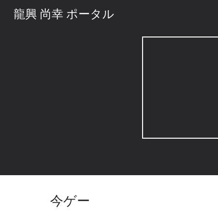
龍興 尚幸 ポータル
Sk
今ゲー